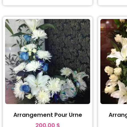
Arrangement Pour Urne
Arran
200.00
$