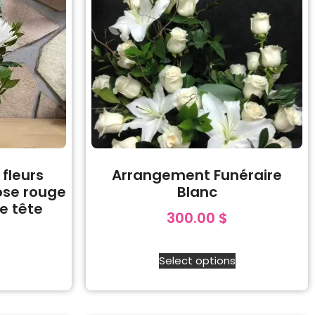
fleurs
Arrangement Funéraire
ose rouge
Blanc
e tête
300.00
$
Select options