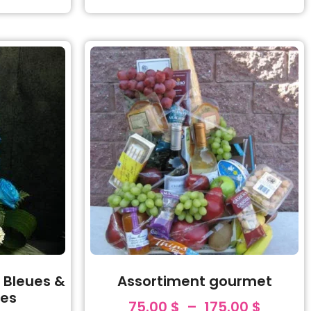
 Bleues &
Assortiment gourmet
hes
75.00
$
–
175.00
$