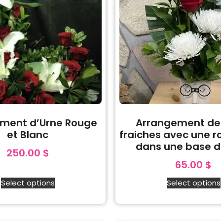
ment d’Urne Rouge
Arrangement de 
et Blanc
fraiches avec une r
dans une base d
250.00
$
65.00
$
Select options
Select options