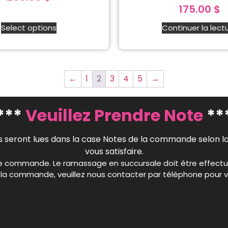
175.00
$
Select options
Continuer la lect
←
1
2
3
4
5
→
***
Veuillez Prendre Note
**
seront lues dans la case Notes de la commande selon la d
vous satisfaire.
votre commande. Le ramassage en succursale doit être effect
 la commande, veuillez nous contacter par téléphone pour véri