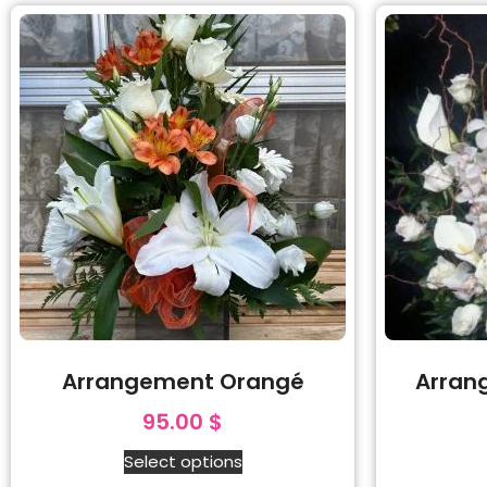
Arrangement Orangé
Arran
95.00
$
Select options