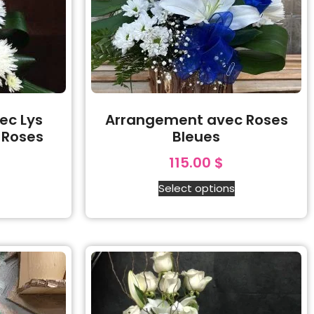
ec Lys
Arrangement avec Roses
 Roses
Bleues
115.00
$
Select options