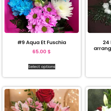
#9 Aqua Et Fuschia
24
arran
65.00
$
Select options