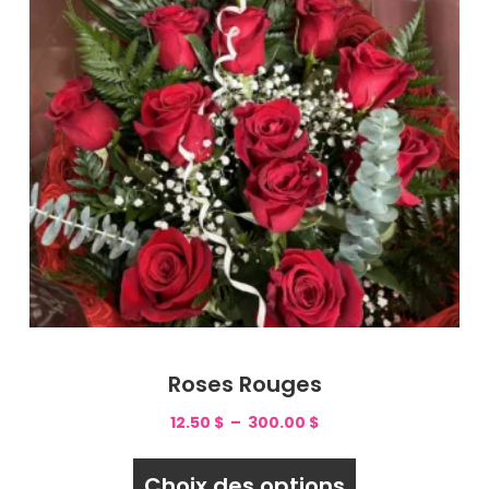
Roses Rouges
12.50
$
–
300.00
$
Choix des options