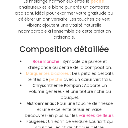
Le mélange harmonieux entre le
pêche
chaleureux et le blanc pur crée un contraste
apaisant, idéal pour exprimer votre gratitude ou
célébrer un anniversaire. Les touches de vert
vibrant ajoutent une vitalité naturelle
incomparable à l’ensemble de cette création
artisanale.
Composition détaillée
Rose Blanche :
Symbole de pureté et
d’élégance au centre de la composition.
Marguerites bicolores :
Des pétales délicats
teintés de
pêche
avec un cœur vert frais.
Chrysanthème Pompon :
Apporte un
volume généreux et une texture riche au
bouquet.
Alstroemerias :
Pour une touche de finesse
et une excellente tenue en vase.
Découvrez-en plus sur les
variétés de fleurs
.
Fougères :
Un écrin de verdure luxuriant qui
souligne l’éclat de chaque pétale.